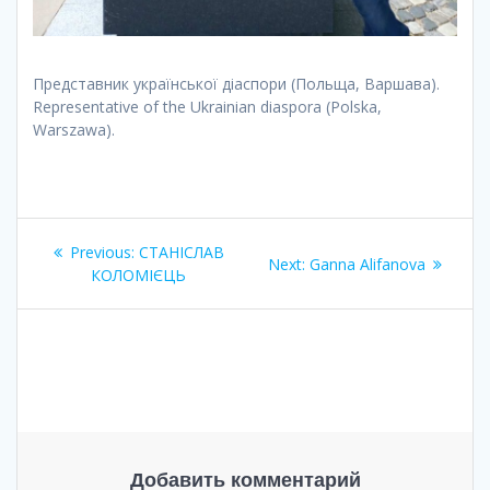
Представник української діаспори (Польща, Варшава).
Representative of the Ukrainian diaspora (Polska,
Warszawa).
Навигация
Previous
Previous:
СТАНІСЛАВ
Next
Next:
Ganna Alifanova
по
post:
КОЛОМІЄЦЬ
post:
записям
Добавить комментарий